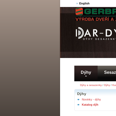
English
Dýhy
Sesa
Dýhy a sesazenky
/
Dýhy
/
Ka
Dýhy
Novinky - dýhy
Katalog dýh