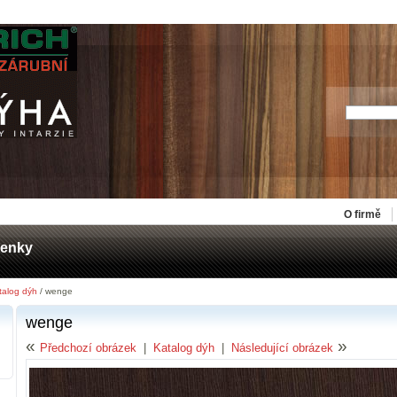
O firmě
zenky
talog dýh
/ wenge
wenge
«
»
Předchozí obrázek
|
Katalog dýh
|
Následující obrázek